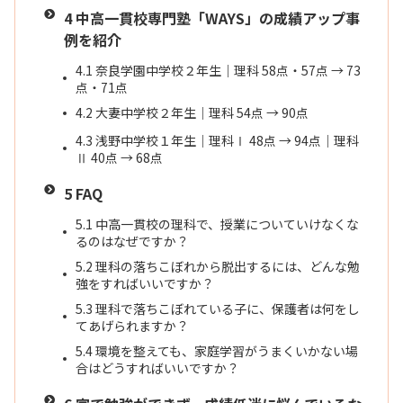
4
中高一貫校専門塾「WAYS」の成績アップ事
例を紹介
4.1
奈良学園中学校２年生｜理科 58点・57点 → 73
点・71点
4.2
大妻中学校２年生｜理科 54点 → 90点
4.3
浅野中学校１年生｜理科Ⅰ 48点 → 94点｜理科
Ⅱ 40点 → 68点
5
FAQ
5.1
中高一貫校の理科で、授業についていけなくな
るのはなぜですか？
5.2
理科の落ちこぼれから脱出するには、どんな勉
強をすればいいですか？
5.3
理科で落ちこぼれている子に、保護者は何をし
てあげられますか？
5.4
環境を整えても、家庭学習がうまくいかない場
合はどうすればいいですか？