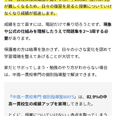
が難しくなるため、日々の復習を怠ると授業についていけ
なくなり成績が低迷します。
成績を立て直すには、暗記だけで乗り切ろうとせず、
現象
や公式の仕組みを理解したうえで問題集を2〜3周する必
要
があります。
保護者の方は結果を急かさず、日々の小さな変化を認めて
学習環境を整えてあげることが大切です。
家だとサボってしまう・勉強のやり方がわからない場合
は、中高一貫校専門の個別指導塾で解決できます。
「
中高一貫校専門 個別指導塾WAYS
」は、
82.9％の中
高一貫校生の成績アップを実現
してきました。
とくに、授業についていけない・赤点を取ってしまう