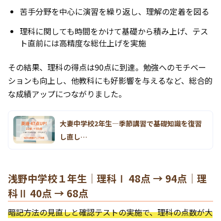
苦手分野を中心に演習を繰り返し、理解の定着を図る
理科に関しても時間をかけて基礎から積み上げ、テス
ト直前には高精度な総仕上げを実施
その結果、理科の得点は90点に到達。勉強へのモチベー
ションも向上し、他教科にも好影響を与えるなど、総合的
な成績アップにつながりました。
大妻中学校2年生―季節講習で基礎知識を復習
し直し…
浅野中学校１年生｜理科Ⅰ 48点 → 94点｜理
科Ⅱ 40点 → 68点
暗記方法の見直しと確認テストの実施で、理科の点数が大