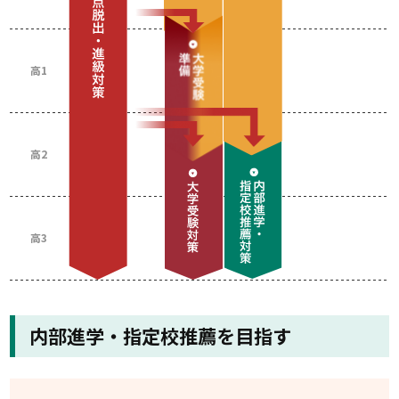
高1
高2
高3
内部進学・指定校推薦を目指す