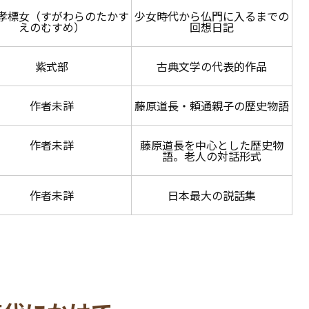
孝標女（すがわらのたかす
少女時代から仏門に入るまでの
えのむすめ）
回想日記
紫式部
古典文学の代表的作品
作者未詳
藤原道長・頼通親子の歴史物語
作者未詳
藤原道長を中心とした歴史物
語。老人の対話形式
作者未詳
日本最大の説話集