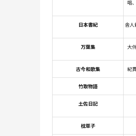
唱
日本書紀
舎人
万葉集
大
古今和歌集
紀
竹取物語
土佐日記
枕草子