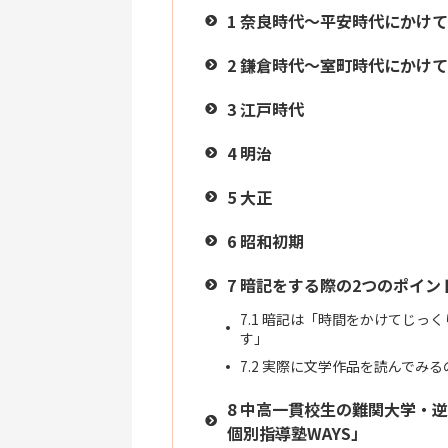
1
奈良時代〜平安時代にかけて
2
鎌倉時代〜室町時代にかけて
3
江戸時代
4
明治
5
大正
6
昭和初期
7
暗記をする際の2つのポイン
7.1
暗記は「時間をかけてじっく
す」
7.2
実際に文学作品を読んでみる
8
中高一貫校生の難関大学・逆
個別指導塾WAYS」