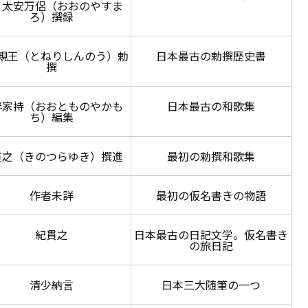
、太安万侶（おおのやすま
ろ）撰録
親王（とねりしんのう）勅
日本最古の勅撰歴史書
撰
伴家持（おおとものやかも
日本最古の和歌集
ち）編集
貫之（きのつらゆき）撰進
最初の勅撰和歌集
作者未詳
最初の仮名書きの物語
紀貫之
日本最古の日記文学。仮名書き
の旅日記
清少納言
日本三大随筆の一つ