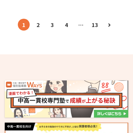
1
2
3
4
…
13