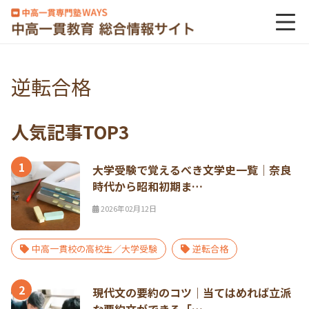
逆転合格
人気記事TOP3
1
大学受験で覚えるべき文学史一覧｜奈良
時代から昭和初期ま…
2026年02月12日
中高一貫校の高校生／大学受験
逆転合格
2
現代文の要約のコツ｜当てはめれば立派