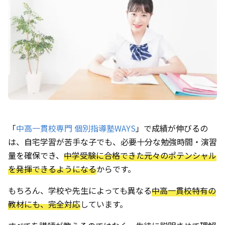
「
中高一貫校専門 個別指導塾WAYS
」で成績が伸びるの
は、自宅学習が苦手な子でも、必要十分な勉強時間・演習
量を確保でき、
中学受験に合格できた元々のポテンシャル
を発揮できるようになる
からです。
もちろん、学校や先生によっても異なる
中高一貫校特有の
教材にも、完全対応
しています。