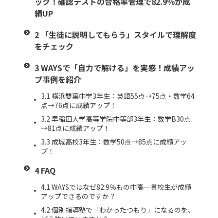
ック！確認テストの合格率管理で82.9％が成
績UP
2
「生徒に説明してもらう」スタイルで理解度
をチェック
3
WAYSで「自力で解ける」を実感！成績アッ
プ事例を紹介
3.1
横浜雙葉中学3年生：英語55点→75点・数学64
点→76点に成績アップ！
3.2
早稲田大学高等学院中等部3年生：数学B30点
→81点に成績アップ！
3.3
成城高校3年生：数学50点→85点に成績アッ
プ！
4
FAQ
4.1
WAYSではなぜ82.9％もの中高一貫校生が成績
アップできるのですか？
4.2
個別指導塾で「わかったつもり」になるのを、