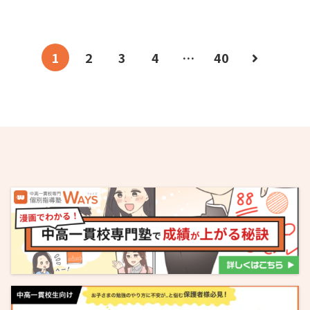
1
2
3
4
…
40