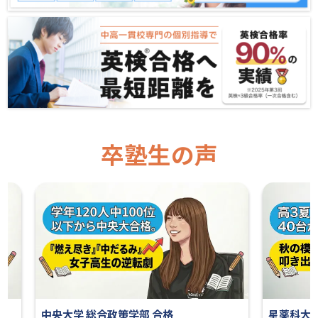
卒塾生の声
格
星薬科大学 薬学部 合格