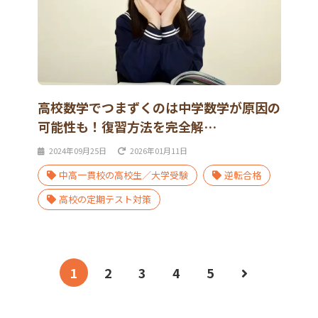
高校数学でつまずくのは中学数学が原因の
可能性も！復習方法を完全解…
2024年09月25日
2026年01月11日
中高一貫校の高校生／大学受験
逆転合格
高校の定期テスト対策
1
2
3
4
5