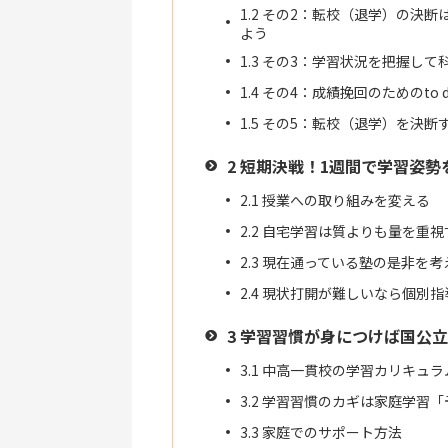
1.2
その2：転校（退学）の決断
よう
1.3
その3：学習状況を把握して
1.4
その4：成績挽回のためのto 
1.5
その5：転校（退学）を決断
2
短期決戦！1週間で学習姿勢
2.1
授業への取り組みを変える
2.2
自宅学習は質よりも量を重視
2.3
現在通っている塾の是非を考
2.4
現状打開が難しいなら個別指
3
学習習慣が身につけば国公立
3.1
中高一貫校の学習カリキュラ
3.2
学習習慣のカギは家庭学習「
3.3
家庭でのサポート方法