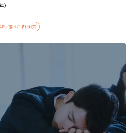
0年）
悩み／落ちこぼれ対策