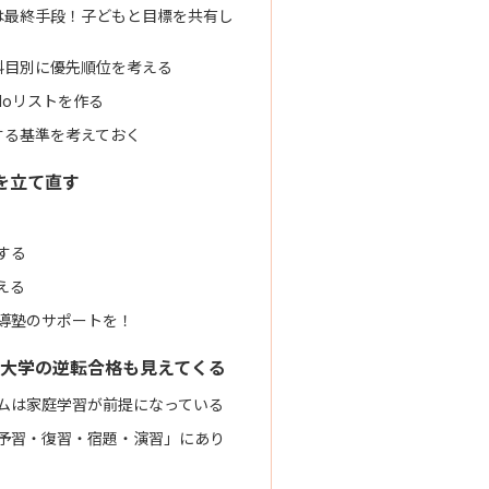
は最終手段！子どもと目標を共有し
科目別に優先順位を考える
doリストを作る
する基準を考えておく
を立て直す
する
える
導塾のサポートを！
大学の逆転合格も見えてくる
ムは家庭学習が前提になっている
予習・復習・宿題・演習」にあり