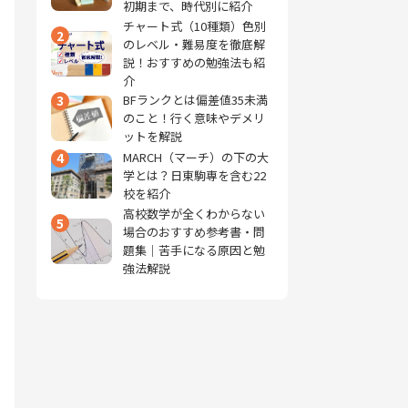
初期まで、時代別に紹介
チャート式（10種類）色別
2
のレベル・難易度を徹底解
説！おすすめの勉強法も紹
介
3
BFランクとは偏差値35未満
のこと！行く意味やデメリ
ットを解説
4
MARCH（マーチ）の下の大
学とは？日東駒専を含む22
校を紹介
高校数学が全くわからない
5
場合のおすすめ参考書・問
題集｜苦手になる原因と勉
強法解説