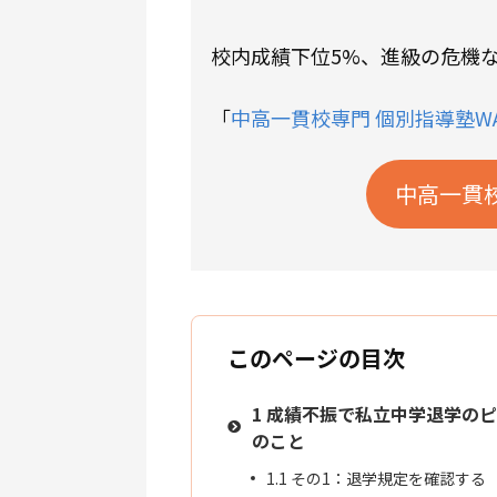
校内成績下位5%、進級の危機
「
中高一貫校専門 個別指導塾WA
中高一貫
このページの目次
1
成績不振で私立中学退学のピ
のこと
1.1
その1：退学規定を確認する