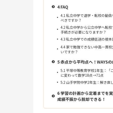
4
FAQ
4.1
私立中学で退学・転校の勧告
べきですか？
4.2
私立中学から公立中学へ転校
手続きが必要になりますか？
4.3
私立中学での成績低迷の根本
4.4
家で勉強できない中高一貫校
いですか？
5
赤点から平均点へ！WAYSの
5.1
平塚中等教育学校1年生：「
に変わって数学18点→71点
5.2
山手学院中学2年生：解き直し
6
学習の計画から定着までを実
成績不振から脱却できる！