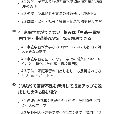
3.1
数学：予習よりも復習重視で問題演習量が成績
UPのカギ
3.2
英語：英単語と英文法の積み残しは絶対NG
3.3
国語・理科・社会：授業＋宿題で効率良く学習
4
“家庭学習ができない” 悩みは「中高一貫校
専門 個別指導塾WAYS」なら解決できる
4.1
家庭学習が大事なのはわかっていても独力で対
応できない現実
4.2
家庭学習を塾でこなす。学校の授業についてい
くことに特化した中高一貫校専門塾
4.3
子供に家庭学習の口出しをしても反発されるな
らプロのサポートを
5
WAYSで演習不足を解消して成績アップを達
成した実例2選を紹介
5.1
海城中学3年：数A50点→70点・数B40点→73
点へ大幅アップ！
5.2
早稲田大学高等学院中学1年：数学（幾何）42