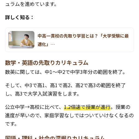
ュラムを進めています。
詳しく知る：
中高一貫校の先取り学習とは？「大学受験に最
適化」…
数学・英語の先取りカリキュラム
数英に関しては、中1〜中2で中学3年分の範囲を終了。
そして、中3で高1、高1で高2、高2で高3の範囲を終了
し、高3で大学入試演習をします。
公立中学→高校に比べて、
1.2倍速で授業が進行
。授業の
進度が早いので、家庭学習なしではついていけなくなるの
です。
国語・理科・社会の深掘りカリキュラム