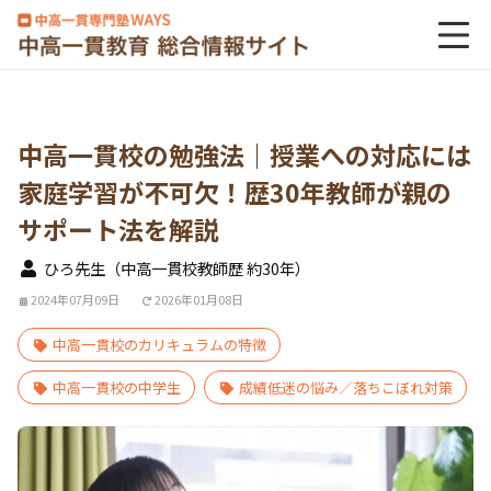
中高一貫校の勉強法｜授業への対応には
家庭学習が不可欠！歴30年教師が親の
サポート法を解説
ひろ先生（中高一貫校教師歴 約30年）
2024年07月09日
2026年01月08日
中高一貫校のカリキュラムの特徴
中高一貫校の中学生
成績低迷の悩み／落ちこぼれ対策