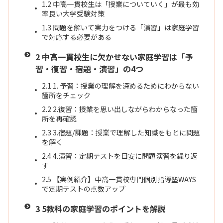
1.2
中高一貫校生は「授業についていく」が最も効
率良い大学受験対策
1.3
問題を解いて実力をつける「演習」は家庭学習
で対応する必要がある
2
中高一貫校生に欠かせない家庭学習は「予
習・復習・宿題・演習」の4つ
2.1
1. 予習：授業の理解を深めるためにわからない
箇所をチェック
2.2
2.復習：授業を思い出しながらわからなった箇
所を再確認
2.3
3.宿題/課題：授業で理解した知識をもとに問題
を解く
2.4
4.演習：定期テストを目安に問題演習を繰り返
す
2.5
【実例紹介】中高一貫校専門個別指導塾WAYS
で定期テストの点数アップ
3
5教科の家庭学習のポイントを解説