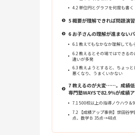
4.2
単位円とグラフを何度も書く
5
概要が理解できれば問題演習
6
お子さんの理解が進まないパ
6.1
教えてもなかなか理解しても
6.2
教えるとその場ではできるの
違いが多発
6.3
教えようとすると、ちょっと
悪くなり、うまくいかない
7
教えるのが大変……。成績低
専門塾WAYSで82.9％が成績
7.1
500校以上の指導ノウハウ＆
7.2
【成績アップ事例】世田谷学園
点、数学Ｂ 35点→48点