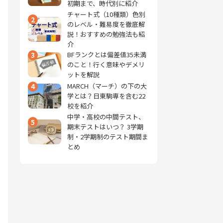
初期まで、時代別に紹介
チャート式（10種類）色別
2
のレベル・難易度を徹底解
説！おすすめの勉強法も紹
介
3
BFランクとは偏差値35未満
のこと！行く意味やデメリ
ットを解説
4
MARCH（マーチ）の下の大
学とは？日東駒専を含む22
校を紹介
中学・高校の中間テスト、
5
期末テストはいつ？ 3学期
制・2学期制のテスト期間ま
とめ