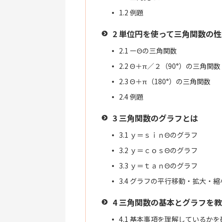
1.2
例題
2
単位円を使って三角関数の性
2.1
ーΘの三角関数
2.2
Θ＋π／２（90°）の三角関数
2.3
Θ＋π（180°）の三角関数
2.4
例題
3
三角関数のグラフとは
3.1
ｙ＝ｓｉｎΘのグラフ
3.2
ｙ＝ｃｏｓΘのグラフ
3.3
ｙ＝ｔａｎΘのグラフ
3.4
グラフの平行移動・拡大・縮
4
三角関数の基本とグラフを教
4.1
基本事項を理解しているかを