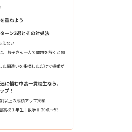
！
を重ねよう
ターン3選とその対処法
らえない
に、お子さん一人で問題を解くと間
した間違いを指摘しただけで機嫌が
迷に悩む中高一貫校生なら、
アップ！
9割以上の成績アップ実績
高校１年生｜数学Ⅱ 20点→53