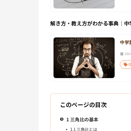
解き方・教え方がわかる事典｜中
中学
202
このページの目次
1
三角比の基本
1.1
三角比とは