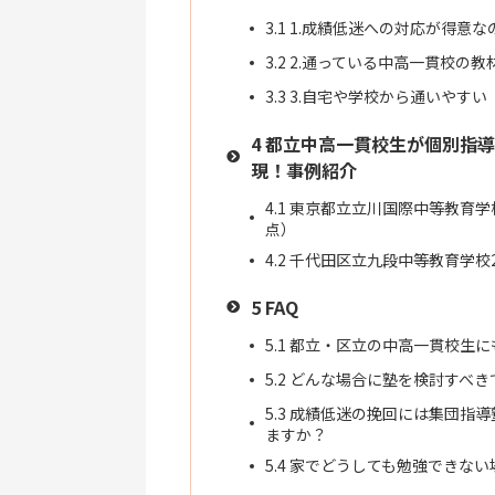
3.1
1.成績低迷への対応が得意な
3.2
2.通っている中高一貫校の教
3.3
3.自宅や学校から通いやすい
4
都立中高一貫校生が個別指導
現！事例紹介
4.1
東京都立立川国際中等教育学校
点）
4.2
千代田区立九段中等教育学校2
5
FAQ
5.1
都立・区立の中高一貫校生に
5.2
どんな場合に塾を検討すべき
5.3
成績低迷の挽回には集団指導
ますか？
5.4
家でどうしても勉強できない