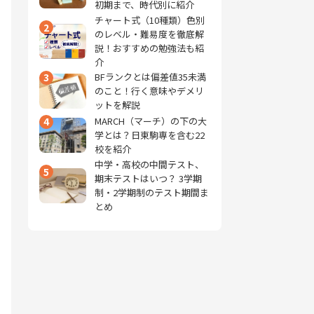
初期まで、時代別に紹介
チャート式（10種類）色別
2
のレベル・難易度を徹底解
説！おすすめの勉強法も紹
介
3
BFランクとは偏差値35未満
のこと！行く意味やデメリ
ットを解説
4
MARCH（マーチ）の下の大
学とは？日東駒専を含む22
校を紹介
中学・高校の中間テスト、
5
期末テストはいつ？ 3学期
制・2学期制のテスト期間ま
とめ