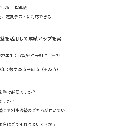
のは個別指導塾
材、定期テストに対応できる
塾を活用して成績アップを実
2年生：代数56点→81点（＋25
年：数学38点→61点（＋23点）
も塾は必要ですか？
ですか？
塾と個別指導塾のどちらが向いてい
場合はどうすればよいですか？