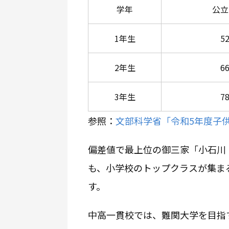
学年
公立
1年生
5
2年生
6
3年生
7
参照：
文部科学省「令和5年度子
偏差値で最上位の御三家「小石川
も、小学校のトップクラスが集ま
す。
中高一貫校では、難関大学を目指