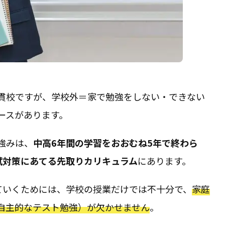
貫校ですが、学校外＝家で勉強をしない・できない
ースがあります。
強みは、
中高6年間の学習をおおむね5年で終わら
試対策にあてる先取りカリキュラム
にあります。
ついていくためには、学校の授業だけでは不十分で、
家庭
自主的なテスト勉強）が欠かせません
。