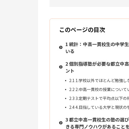
このページの目次
1
統計：中高一貫校生の中学生
いる
2
個別指導塾が必要な都立中高
ント
2.1
1.学校以外でほとんど勉強し
2.2
2.中高一貫校の授業について
2.3
3.定期テストで平均点以下の
2.4
4.目指している大学と現状の
3
都立中高一貫校生の塾の選び
きる専門ノウハウがあること