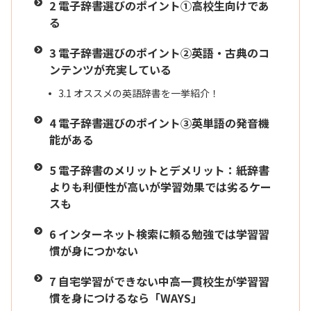
2
電子辞書選びのポイント①高校生向けであ
る
3
電子辞書選びのポイント②英語・古典のコ
ンテンツが充実している
3.1
オススメの英語辞書を一挙紹介！
4
電子辞書選びのポイント③英単語の発音機
能がある
5
電子辞書のメリットとデメリット：紙辞書
よりも利便性が高いが学習効果では劣るケー
スも
6
インターネット検索に頼る勉強では学習習
慣が身につかない
7
自宅学習ができない中高一貫校生が学習習
慣を身につけるなら「WAYS」