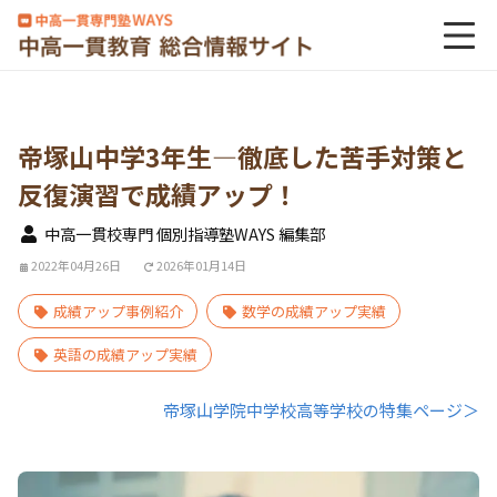
帝塚山中学3年生―徹底した苦手対策と
反復演習で成績アップ！
中高一貫校専門 個別指導塾WAYS 編集部
2022年04月26日
2026年01月14日
成績アップ事例紹介
数学の成績アップ実績
英語の成績アップ実績
帝塚山学院中学校高等学校の特集ページ＞