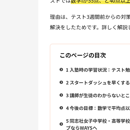
ストでは
数学Iが55点、と40点
理由は、テスト3週間前からの対
解決をしたためです。詳しく解説
このページの目次
1
入塾時の学習状況：テスト勉
2
スタートダッシュを早くする
3
講師が生徒のわからないとこ
4
今後の目標：数学で平均点以
5
同志社女子中学校・高等学校
プならWAYSへ