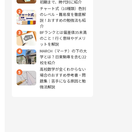
初期まで、時代別に紹介
チャート式（10種類）色別
2
のレベル・難易度を徹底解
説！おすすめの勉強法も紹
介
3
BFランクとは偏差値35未満
のこと！行く意味やデメリ
ットを解説
4
MARCH（マーチ）の下の大
学とは？日東駒専を含む22
校を紹介
高校数学が全くわからない
5
場合のおすすめ参考書・問
題集｜苦手になる原因と勉
強法解説