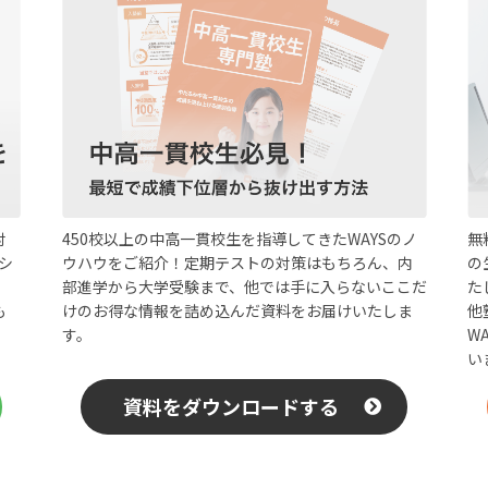
450校以上の中高一貫校生を指導してきたWAYSのノ
対
無
ウハウをご紹介！定期テストの対策はもちろん、内
シ
の
部進学から大学受験まで、他では手に入らないここだ
た
けのお得な情報を詰め込んだ資料をお届けいたしま
も
他
す。
W
い
資料をダウンロードする