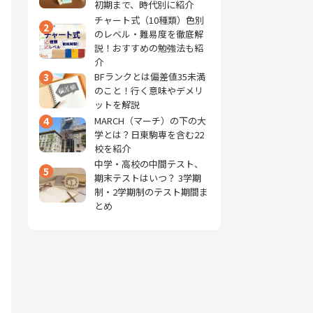
初期まで、時代別に紹介
チャート式（10種類）色別
2
のレベル・難易度を徹底解
説！おすすめの勉強法も紹
介
3
BFランクとは偏差値35未満
のこと！行く意味やデメリ
ットを解説
4
MARCH（マーチ）の下の大
学とは？日東駒専を含む22
校を紹介
中学・高校の中間テスト、
5
期末テストはいつ？ 3学期
制・2学期制のテスト期間ま
とめ