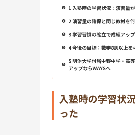
1
入塾時の学習状況：演習量が
2
演習量の確保と同じ教材を何
3
学習習慣の確立で成績アップ
4
今後の目標：数学8割以上を
5
明治大学付属中野中学・高等
アップならWAYSへ
入塾時の学習状
った