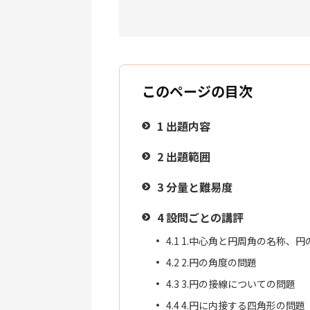
このページの目次
1
出題内容
2
出題範囲
3
分量と難易度
4
設問ごとの講評
4.1
1.中心角と円周角の名称、円
4.2
2.円の角度の問題
4.3
3.円の接線についての問題
4.4
4.円に内接する四角形の問題