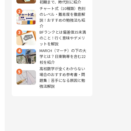
初期まで、時代別に紹介
チャート式（10種類）色別
2
のレベル・難易度を徹底解
説！おすすめの勉強法も紹
介
3
BFランクとは偏差値35未満
のこと！行く意味やデメリ
ットを解説
4
MARCH（マーチ）の下の大
学とは？日東駒専を含む22
校を紹介
高校数学が全くわからない
5
場合のおすすめ参考書・問
題集｜苦手になる原因と勉
強法解説