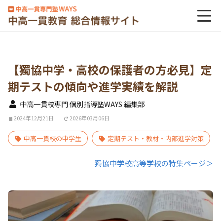
【獨協中学・高校の保護者の方必見】定
期テストの傾向や進学実績を解説
中高一貫校専門 個別指導塾WAYS 編集部
2024年12月21日
2026年03月06日
中高一貫校の中学生
定期テスト・教材・内部進学対策
獨協中学校高等学校の特集ページ＞