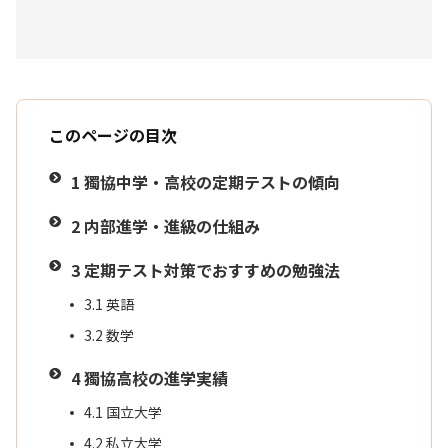
このページの目次
1
獨協中学・高校の定期テストの傾向
2
内部進学・進級の仕組み
3
定期テスト対策でおすすめの勉強法
3.1
英語
3.2
数学
4
獨協高校の進学実績
4.1
国立大学
4.2
私立大学