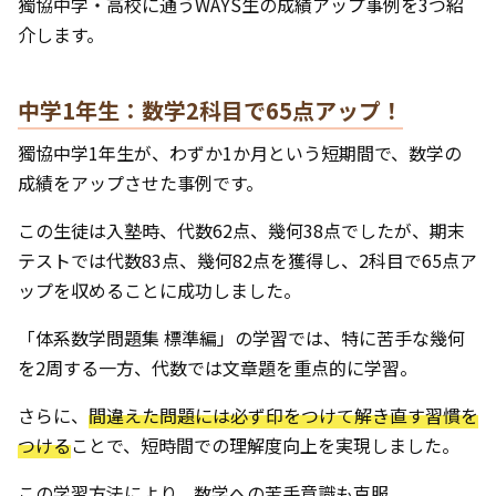
獨協中学・高校に通うWAYS生の成績アップ事例を3つ紹
介します。
中学1年生：数学2科目で65点アップ！
獨協中学1年生が、わずか1か月という短期間で、数学の
成績をアップさせた事例です。
この生徒は入塾時、代数62点、幾何38点でしたが、期末
テストでは代数83点、幾何82点を獲得し、2科目で65点ア
ップを収めることに成功しました。
「体系数学問題集 標準編」の学習では、特に苦手な幾何
を2周する一方、代数では文章題を重点的に学習。
さらに、
間違えた問題には必ず印をつけて解き直す習慣を
つける
ことで、短時間での理解度向上を実現しました。
この学習方法により、数学への苦手意識も克服。