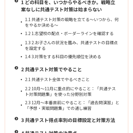
1
どの科目を、いつからやるべきか。戦略立
案なしに共通テスト対策は始まらない
1.1
共通テスト対策の戦略を立てる〜いつから、何
をやるか決める〜
1.2
1.志望校の配点・ボーダーラインを確認する
1.3
2.お子さんの状況を鑑み、共通テストの目標点
を設定する
1.4
3.対策をする科目の優先順位を決める
2
共通テスト対策でやること
2.1
共通テスト全体でやるべきこと
2.2
10月〜11月に重点的にやること：「共通テス
ト対策問題集」を使った分野別対策
2.3
12月〜本番直前にやること：「過去問演習」と
「予想・実戦問題集」での通し練習
3
共通テスト得点率別の目標設定と対策方法