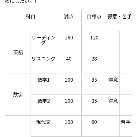
めにしたい。」
科目
満点
目標点
得意・苦手
リーディン
160
120
グ
英語
リスニング
40
28
数学1
100
85
得意
数学
数学2
100
85
得意
現代文
100
60
苦手