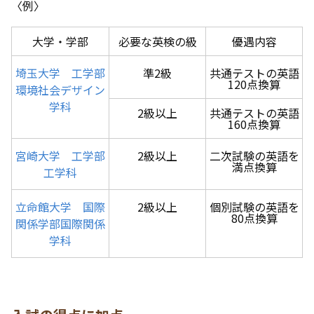
〈例〉
大学・学部
必要な英検の級
優遇内容
埼玉大学 工学部
準2級
共通テストの英語
120点換算
環境社会デザイン
学科
2級以上
共通テストの英語
160点換算
宮崎大学 工学部
2級以上
二次試験の英語を
満点換算
工学科
立命館大学 国際
2級以上
個別試験の英語を
80点換算
関係学部国際関係
学科