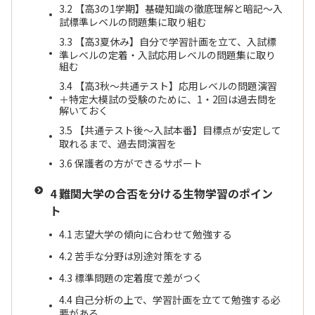
3.2
【高3の1学期】基礎知識の徹底理解と暗記〜入
試標準レベルの問題集に取り組む
3.3
【高3夏休み】自分で学習計画を立て、入試標
準レベルの定着・入試応用レベルの問題集に取り
組む
3.4
【高3秋〜共通テスト】応用レベルの問題演習
＋特定大模試の受験のために、1・2回は過去問を
解いておく
3.5
【共通テスト後〜入試本番】目標点が安定して
取れるまで、過去問演習を
3.6
保護者の方ができるサポート
4
難関大学の合否を分ける生物学習のポイン
ト
4.1
志望大学の傾向に合わせて勉強する
4.2
苦手な分野は別途対策をする
4.3
標準問題の定着度で差がつく
4.4
自己分析の上で、学習計画を立てて勉強する必
要がある