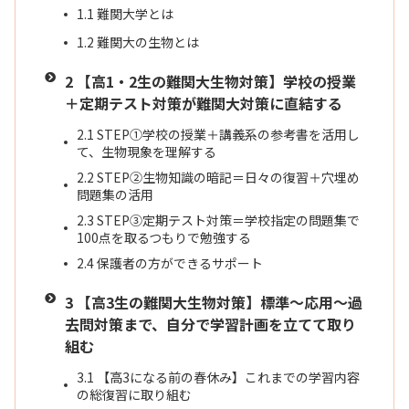
1.1
難関大学とは
1.2
難関大の生物とは
2
【高1・2生の難関大生物対策】学校の授業
＋定期テスト対策が難関大対策に直結する
2.1
STEP①学校の授業＋講義系の参考書を活用し
て、生物現象を理解する
2.2
STEP②生物知識の暗記＝日々の復習＋穴埋め
問題集の活用
2.3
STEP③定期テスト対策＝学校指定の問題集で
100点を取るつもりで勉強する
2.4
保護者の方ができるサポート
3
【高3生の難関大生物対策】標準〜応用〜過
去問対策まで、自分で学習計画を立てて取り
組む
3.1
【高3になる前の春休み】これまでの学習内容
の総復習に取り組む