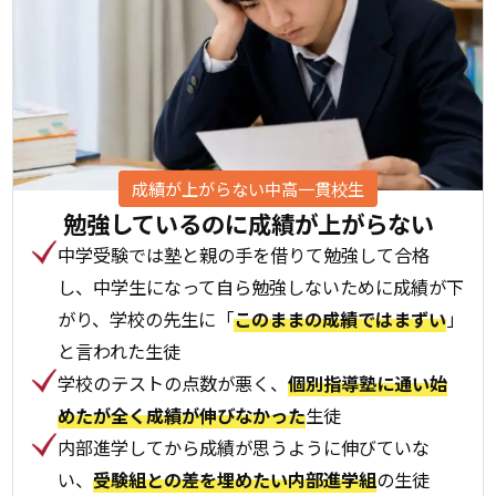
成績が上がらない中高一貫校生
勉強しているのに
成績が上がらない
中学受験では塾と親の手を借りて勉強して合格
し、中学生になって自ら勉強しないために成績が下
がり、学校の先生に「
このままの成績ではまずい
」
と言われた生徒
学校のテストの点数が悪く、
個別指導塾に通い始
めたが全く成績が伸びなかった
生徒
内部進学してから成績が思うように伸びていな
い、
受験組との差を埋めたい内部進学組
の生徒