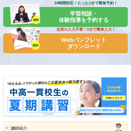
24時間対応！
たった1分で簡単予約！
学習相談・
体験指導を予約する
住所の入力不要！
1分で簡単入力！
Webパンフレット
ダウンロード
講師
紹介