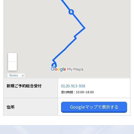
まへ。
小学受験や中学受験を経て、大きな期待を胸に、志
の高い生徒さまが集まる環境なのに、いつの間にか
こんな風に考えていませんか？
「授業で先生の話していることがわからない...」
「学校の宿題が終わらない...」
「塾に通いたいけど、部活も忙しい...」
新規ご予約総合受付
0120-913-938
受付時間：10:00~18:00
私も皆さんと全く同じ悩みを抱えていました。
Googleマップで表示する
住所
中高一貫校のカリキュラムや指導法は本当に素晴ら