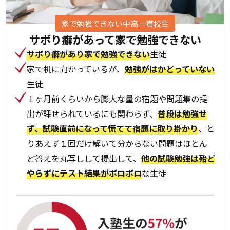
家で勉強できない中高一貫校生
サボり癖があって
家で勉強できない
サボり癖があり家で勉強できない
生徒
家で机に向かっているが、
勉強がはかどっていない
生徒
１ヶ月前くらいから膨大な量の宿題や問題集の提
出が課せられているにも関わらず、
普段は勉強せ
ず、試験直前になって慌てて宿題に取り掛かり
、と
りあえず１回だけ解いて分からない問題はほとん
ど答えを丸写しして提出して、
他の試験勉強は殆ど
やらずにテスト結果がボロボロ
な生徒