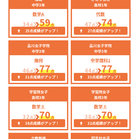
中学3年
高校1年
数学A
代数
59
74
34
47
点
点
点
点
25点成績がアップ！
27点成績がアップ！
品川女子学院
品川女子学院
中学3年
中学3年
幾何
中学理科1
77
77
46
44
点
点
点
点
31点成績がアップ！
33点成績がアップ！
学習院女子
学習院女子
高校3年
高校3年
数学Ⅱ
数学Ⅱ
70
70
32
38
点
点
点
点
38点成績がアップ！
32点成績がアップ！
立教新座
同志社女子