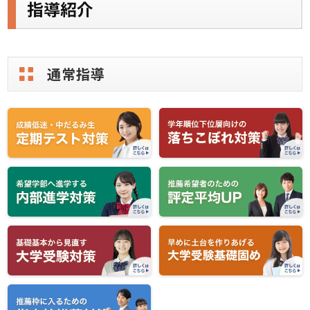
指導紹介
学校の環境、成績、学業不振、部活動との両立、授
業になじめない、先生が合わない、などなど...
どんな生徒さん、保護者の皆さまも、不安な思いが
通常指導
１つはあると思います。
その悩みに寄り添い、日々の学校生活に伴走して参
ります。点数があがると、1歩進めた気がして、自信
がみなぎってくると信じています。
ここまでお読みいただきありがとうございます。
講師一同、御来塾を心よりお待ちしております。