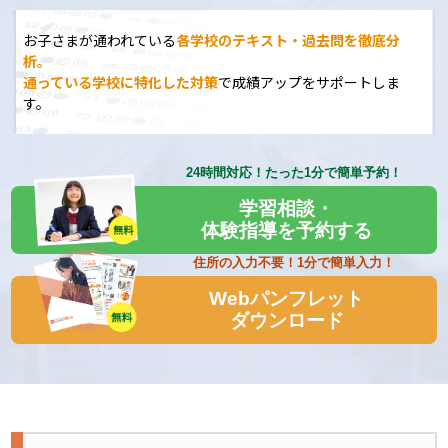
しいですが、「授業や扱っている教材はとてもレベ
ルが高く、置いていかれてしまう」ことがありま
お子さまが通われている
各学校のテキスト・過去問を徹底分
析。
す。
通っている学校に特化した対策
で成績アップをサポートしま
す。
ですが、それさえ “やり切れ” ば、着実に学力は伸び
ていき、定期試験で平均点＋10をとることができま
24時間対応！
たった1分で簡単予約！
す。その学年に見合った英検を取得することができ
学習相談・
ます。大学受験にも手が届いていきます。
体験指導を予約する
WAYSでは、学校で配られる大量の教材・先生独自の
住所の入力不要！
1分で簡単入力！
プリントを管理し、「①計画の立て方 ②学校教材
Webパンフレット
ダウンロード
の進め方」をお伝えします。そして「③自力で進め
られ、記憶していく」というステップを経て、効率
的・主体的な学習法をお伝えしています。