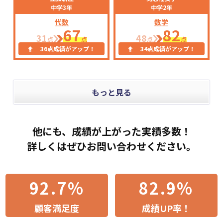
中学3年
中学2年
代数
数学
67
82
31
48
点
点
点
点
36点成績がアップ！
34点成績がアップ！
もっと見る
他にも、成績が上がった実績多数！
詳しくはぜひお問い合わせください。
92.7%
82.9%
顧客満足度
成績UP率！