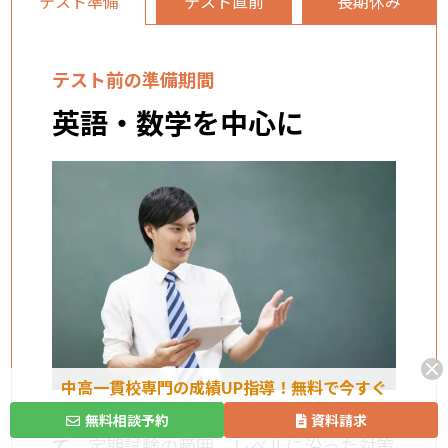
テスト準備
テスト直前
長期休み
テスト前の準備期間
英語・数学を中心に
中高一貫校専門の成績UP指導！無料で今すぐ
通常授業では、主に
各学校の教材を用い
無料相談予約
資料請求
て
、定期試験の範囲、レベルに沿った対策