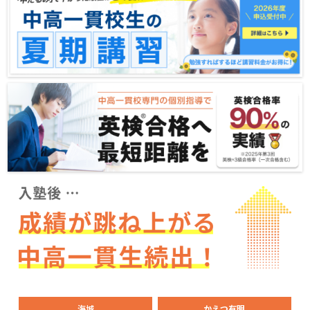
海城
かえつ有明