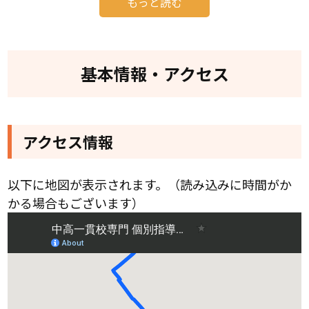
もっと読む
私の出身地は、自然豊かな高知県高知市。小さいこ
ろから大好きな音楽に明け暮れる毎日でした。
中高一貫校に入学しましたが、勉強もまともにした
基本情報・アクセス
ことがないまま、高校2年生になっていました。
そこから、「どうすれば効率的に学業に取り組み、
アクセス情報
成績をあげることができるのか？」を考え、あの2年
以下に地図が表示されます。（読み込みに時間がか
間で培ったノウハウが、私が教育業界で子どもたち
かる場合もございます）
と関わり合う原点です。
WAYSにはその「ノウハウ」が詰まっていますので、
ぜひ1度体験指導にお越しください。
中高一貫校に通われている生徒さん、保護者の皆さ