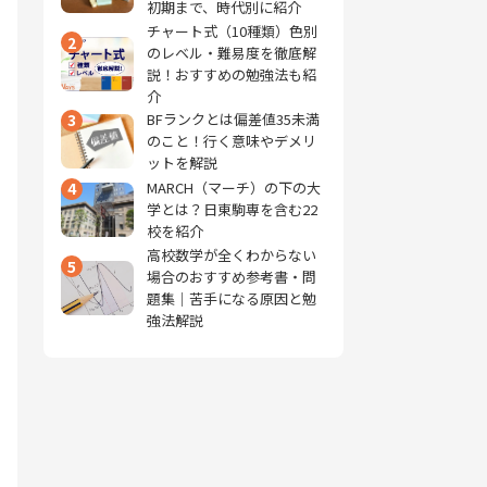
初期まで、時代別に紹介
チャート式（10種類）色別
2
のレベル・難易度を徹底解
説！おすすめの勉強法も紹
介
3
BFランクとは偏差値35未満
のこと！行く意味やデメリ
ットを解説
4
MARCH（マーチ）の下の大
学とは？日東駒専を含む22
校を紹介
高校数学が全くわからない
5
場合のおすすめ参考書・問
題集｜苦手になる原因と勉
強法解説