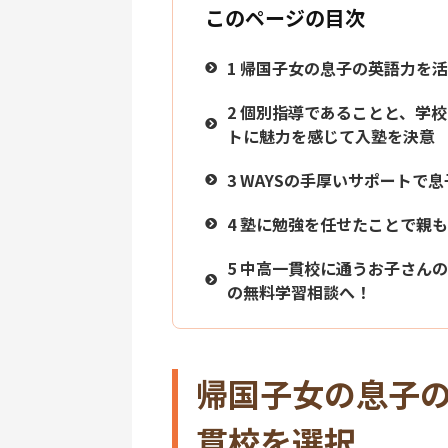
このページの目次
1
帰国子女の息子の英語力を活
2
個別指導であることと、学校
トに魅力を感じて入塾を決意
3
WAYSの手厚いサポートで
4
塾に勉強を任せたことで親も
5
中高一貫校に通うお子さんの
の無料学習相談へ！
帰国子女の息子
貫校を選択