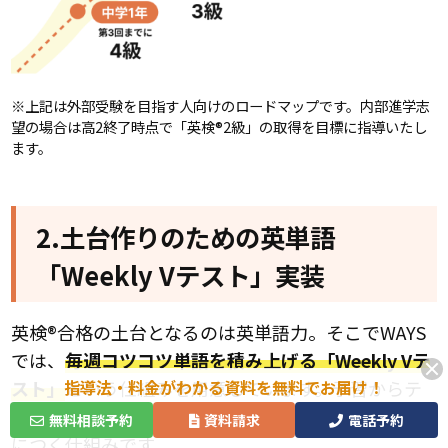
※上記は外部受験を目指す人向けのロードマップです。内部進学志
望の場合は高2終了時点で「英検®2級」の取得を目標に指導いたし
ます。
2.土台作りのための英単語
「Weekly Vテスト」実装
英検®合格の土台となるのは英単語力。そこでWAYS
では、
毎週コツコツ単語を積み上げる「Weekly Vテ
指導法・料金がわかる資料を無料でお届け！
スト」
という仕組みを用意しています。予習からテ
スト、復習まで、3つのステップで着実に語彙力が身
無料相談予約
資料請求
電話予約
につく仕組みです。