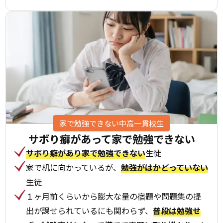
家で勉強できない中高一貫校生
サボり癖があって
家で勉強できない
サボり癖があり家で勉強できない
生徒
家で机に向かっているが、
勉強がはかどっていない
生徒
１ヶ月前くらいから膨大な量の宿題や問題集の提
出が課せられているにも関わらず、
普段は勉強せ