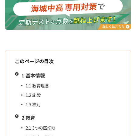
このページの目次
1
基本情報
1.1
教育理念
1.2
施設
1.3
校則
2
教育
2.1
3つの区切り