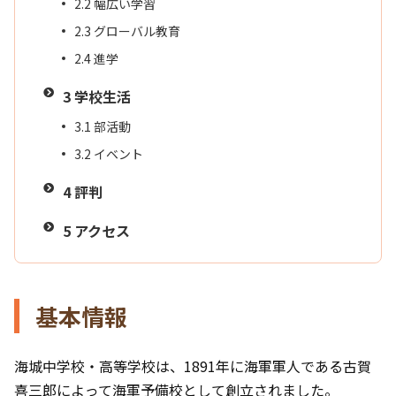
2.2
幅広い学習
2.3
グローバル教育
2.4
進学
3
学校生活
3.1
部活動
3.2
イベント
4
評判
5
アクセス
基本情報
海城中学校・高等学校は、1891年に海軍軍人である古賀
喜三郎によって海軍予備校として創立されました。