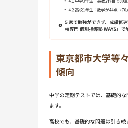
4.1
中学3年生：英数2科目で80
4.2
高校1年生：数学が44点→7
5
家で勉強ができず、成績低迷
校専門 個別指導塾 WAYS」で
東京都市大学等
傾向
中学の定期テストでは、基礎的な
ます。
高校でも、基礎的な問題は引き続