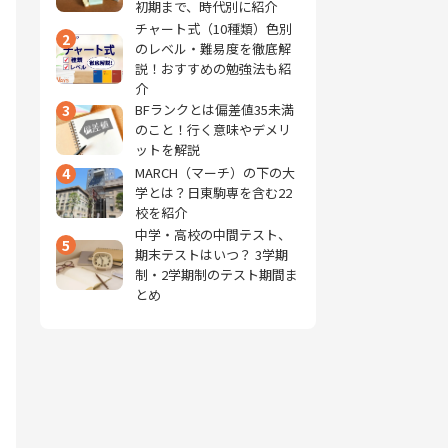
初期まで、時代別に紹介
チャート式（10種類）色別
2
のレベル・難易度を徹底解
説！おすすめの勉強法も紹
介
3
BFランクとは偏差値35未満
のこと！行く意味やデメリ
ットを解説
4
MARCH（マーチ）の下の大
学とは？日東駒専を含む22
校を紹介
中学・高校の中間テスト、
5
期末テストはいつ？ 3学期
制・2学期制のテスト期間ま
とめ