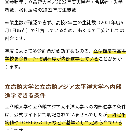
※参照元：立命館大学／2022年度志願者・合格者・入学
者数、各付属校の2021年度生徒数
卒業生数が確認できず、高校3年生の生徒数（2021年度5
月1日時点）で計算しているため、あくまで目安としての
割合です。
年度によって多少割合が変動するものの、
立命館慶祥高等
学校を除き、7～8割程度が内部進学している
ことが分か
ります。
立命館大学と立命館アジア太平洋大学へ内部
進学できる条件
立命館大学や立命館アジア太平洋大学への内部進学の条件
は、公式サイトにて明記されていませんでしたが
、評定平
均値やTOEFLのスコアなどが基準として定められている
ようです。