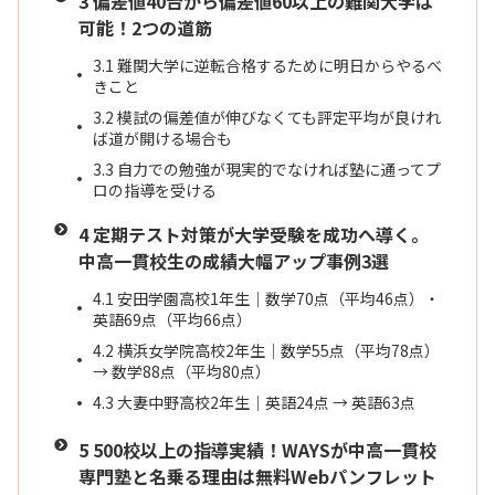
3
偏差値40台から偏差値60以上の難関大学は
可能！2つの道筋
3.1
難関大学に逆転合格するために明日からやるべ
きこと
3.2
模試の偏差値が伸びなくても評定平均が良けれ
ば道が開ける場合も
3.3
自力での勉強が現実的でなければ塾に通ってプ
ロの指導を受ける
4
定期テスト対策が大学受験を成功へ導く。
中高一貫校生の成績大幅アップ事例3選
4.1
安田学園高校1年生｜数学70点（平均46点）・
英語69点（平均66点）
4.2
横浜女学院高校2年生｜数学55点（平均78点）
→ 数学88点（平均80点）
4.3
大妻中野高校2年生｜英語24点 → 英語63点
5
500校以上の指導実績！WAYSが中高一貫校
専門塾と名乗る理由は無料Webパンフレット