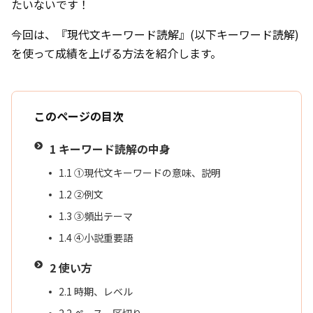
たいないです！
今回は、『現代文キーワード読解』(以下キーワード読解)
を使って成績を上げる方法を紹介します。
このページの目次
1
キーワード読解の中身
1.1
①現代文キーワードの意味、説明
1.2
②例文
1.3
③頻出テーマ
1.4
④小説重要語
2
使い方
2.1
時期、レベル