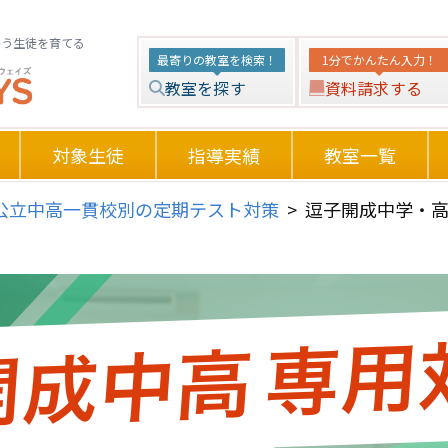
かう生徒を育てる
最寄りの教室を検索！
1分でかんたん入力！
教室を探す
資料請求する
対象生徒
指導実績
教室一覧
公立中高一貫校別の定期テスト対策
>
逗子開成中学・