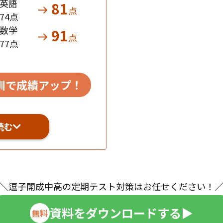
英語
81
点
74点
数学
91
点
77点
訓で成績アップ！
読む
＼逗子開成中高の定期テスト対策はお任せください！
資料をダウンロードする
▶︎
無料