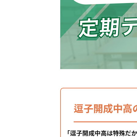
逗子開成中高
「逗子開成中高は特殊だか