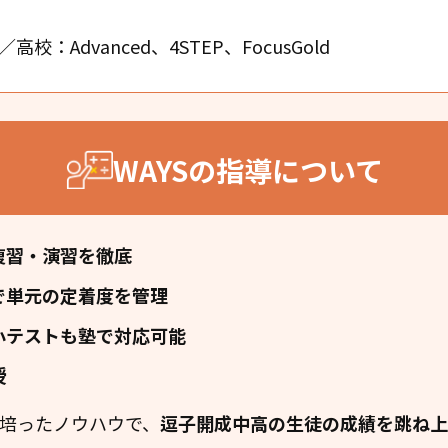
校：Advanced、4STEP、FocusGold
WAYSの指導について
復習・演習を徹底
で単元の定着度を管理
小テストも塾で対応可能
授
培ったノウハウで、
逗子開成中高の生徒の成績を跳ね上