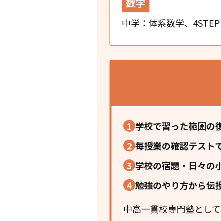
数学
中学：体系数学、4STEP／高
1
学校で習った範囲の
2
毎授業の確認テスト
3
学校の宿題・日々の
4
勉強のやり方から伝
中高一貫校専門塾として