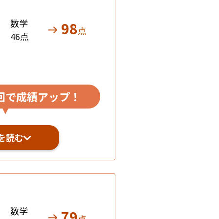
数学
98
点
46点
回で成績アップ！
を読む
数学
79
点