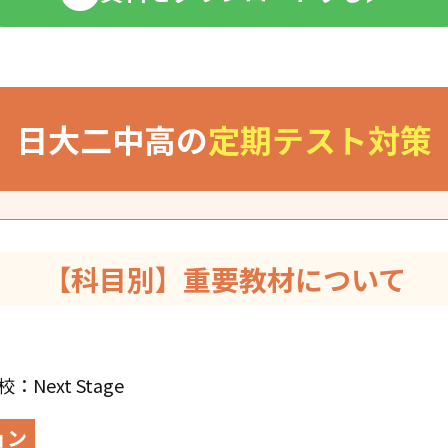
日大二中高の
定期テスト対策
【科目別】重要教材について
ext Stage
ョン