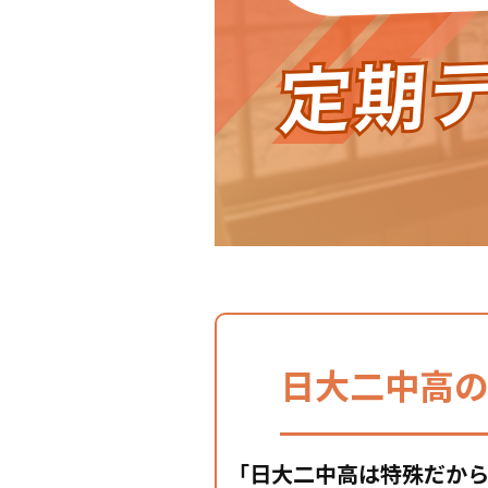
日大二中高
「日大二中高は特殊だから