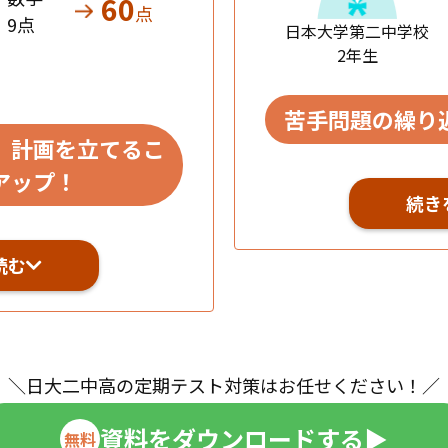
60
点
9点
日本大学第二中学校
2年生
苦手問題の繰り
、計画を立てるこ
アップ！
続き
読む
＼日大二中高の定期テスト対策はお任せください！／
資料をダウンロードする
▶︎
無料