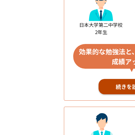
日本大学第二中学校
2年生
効果的な勉強法と
成績ア
続きを