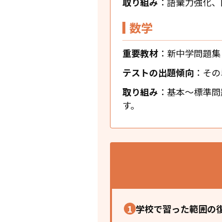
取り組み
：語彙力強化、
数学
重要教材
：新中学問題集
テストの出題傾向
：その
取り組み
：基本～標準問
す。
1
学校で習った範囲の