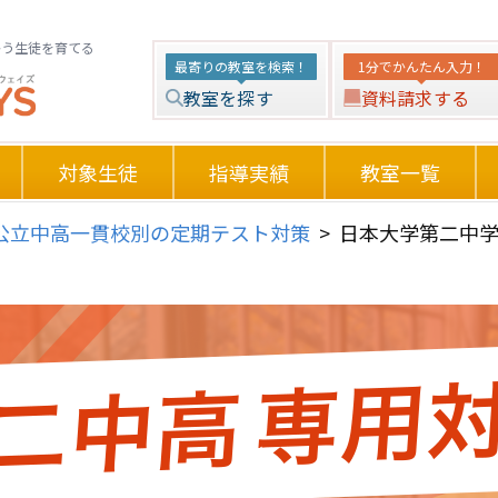
かう生徒を育てる
最寄りの教室を検索！
1分でかんたん入力！
教室を探す
資料請求する
対象生徒
指導実績
教室一覧
公立中高一貫校別の定期テスト対策
>
日本大学第二中