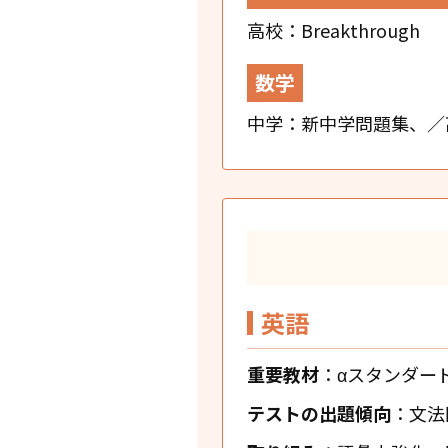
高校：Breakthrough
数学
中学：新中学問題集、／
英語
重要教材
：αスタンダー
テストの出題傾向
：文法