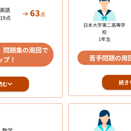
英語
63
点
19点
日本大学第二高等学
校
1年生
、問題集の周回で
苦手問題の周
ップ！
続き
読む
数学