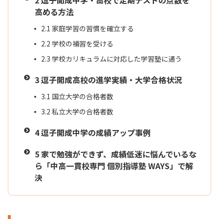
2
逗子開成中学・高校で定期テストの点数を
高める方法
2.1
家庭学習の習慣を確立する
2.2
学校の補習を受ける
2.3
学校カリキュラムに対応した学習塾に通う
3
逗子開成高校の進学実績・大学合格状況
3.1
国立大学の合格者数
3.2
私立大学の合格者数
4
逗子開成中学の成績アップ事例
5
家で勉強ができず、成績低迷に悩んでいるな
ら「中高一貫校専門 個別指導塾 WAYS」で解
決