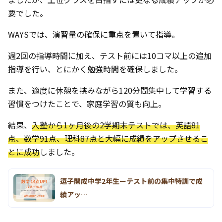
要でした。
WAYSでは、演習量の確保に重点を置いて指導。
週2回の指導時間に加え、テスト前には10コマ以上の追加
指導を行い、とにかく勉強時間を確保しました。
また、適度に休憩を挟みながら120分間集中して学習する
習慣をつけたことで、家庭学習の質も向上。
結果、
入塾から1ヶ月後の2学期末テストでは、英語81
点、数学91点、理科87点と大幅に成績をアップさせるこ
とに成功
しました。
逗子開成中学2年生ーテスト前の集中特訓で成
績アッ…