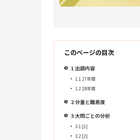
このページの目次
1
出題内容
1.1
27年度
1.2
28年度
2
分量と難易度
3
大問ごとの分析
3.1
[1]
3.2
[2]