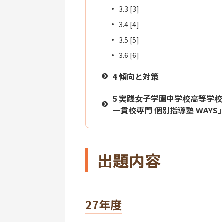
3.3
[3]
3.4
[4]
3.5
[5]
3.6
[6]
4
傾向と対策
5
実践女子学園中学校高等学校
一貫校専門 個別指導塾 WAY
出題内容
27年度