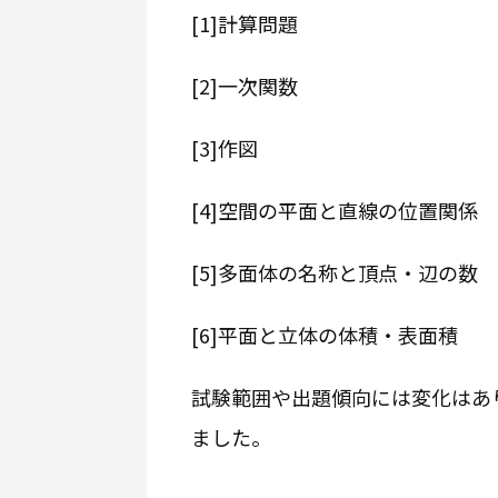
[1]計算問題
[2]一次関数
[3]作図
[4]空間の平面と直線の位置関係
[5]多面体の名称と頂点・辺の数
[6]平面と立体の体積・表面積
試験範囲や出題傾向には変化はあ
ました。