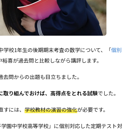
中学校1年生の後期期末考査の数学について、「
個別
中裕喜が過去問と比較しながら講評します。
過去問からの出題も目立ちました。
に取り組んでおけば、高得点をとれる試験
でした。
直すには、
学校教材の演習の強化
が必要です。
女子学園中学校高等学校」に個別対応した定期テスト対