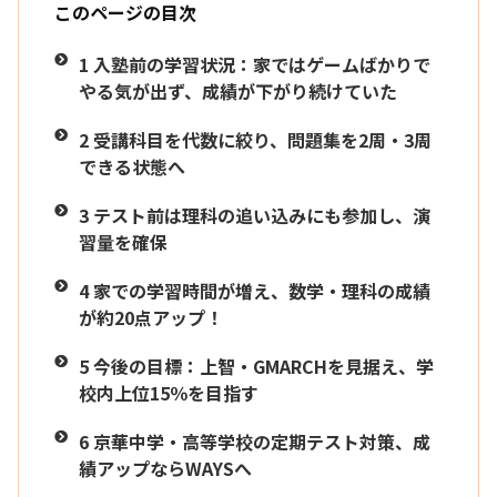
このページの目次
1
入塾前の学習状況：家ではゲームばかりで
やる気が出ず、成績が下がり続けていた
2
受講科目を代数に絞り、問題集を2周・3周
できる状態へ
3
テスト前は理科の追い込みにも参加し、演
習量を確保
4
家での学習時間が増え、数学・理科の成績
が約20点アップ！
5
今後の目標：上智・GMARCHを見据え、学
校内上位15％を目指す
6
京華中学・高等学校の定期テスト対策、成
績アップならWAYSへ