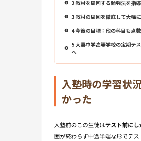
2
教材を周回する勉強法を指導
3
教材の周回を徹底して大幅に
4
今後の目標：他の科目も点数
5
大妻中学高等学校の定期テス
へ
入塾時の学習状
かった
入塾前のこの生徒は
テスト前にし
囲が終わらず中途半端な形でテス