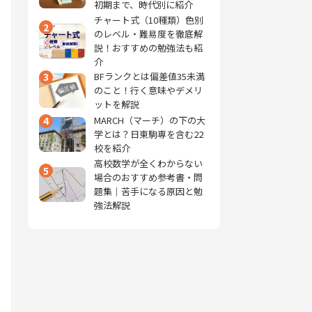
初期まで、時代別に紹介
チャート式（10種類）色別
2
のレベル・難易度を徹底解
説！おすすめの勉強法も紹
介
3
BFランクとは偏差値35未満
のこと！行く意味やデメリ
ットを解説
4
MARCH（マーチ）の下の大
学とは？日東駒専を含む22
校を紹介
高校数学が全くわからない
5
場合のおすすめ参考書・問
題集｜苦手になる原因と勉
強法解説