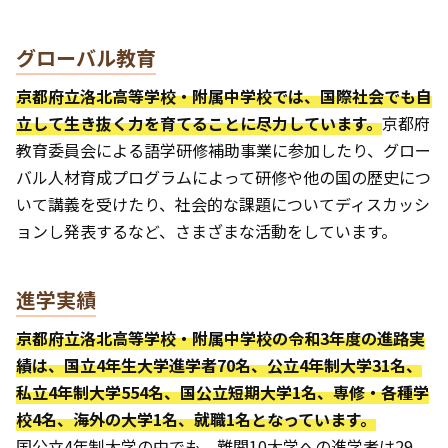
グローバル教育
京都府立洛北高等学校・附属中学校では、国際社会でも自
立して生き抜く力を育てることに尽力しています。
京都府
教育委員会による語学研修補助事業に参加したり、グロー
バル人材育成プログラムによって研修や他の国の歴史につ
いて講義を受けたり、社会的な課題についてディスカッシ
ョンし発表するなど、さまざまな活動をしています。
進学実績
京都府立洛北高等学校・附属中学校の令和3年度の進路実
績は、国立4年生大学進学者70名、公立4年制大学31名、
私立4年制大学554名、国公立短期大学1名、専修・各種学
校4名、海外の大学1名、就職1名となっています。
国公立4年制大学の中でも、難関10大学への進学者は29