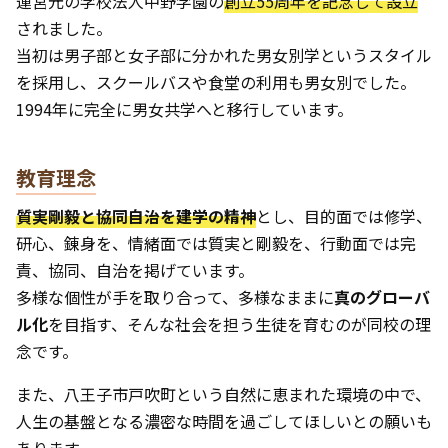
運営元の学校法人中野学園の
創立55周年を記念して設立
されました。
当初は男子部と女子部に分かれた男女別学というスタイル
を採用し、スクールバスや食堂の利用も男女別でした。
1994年に完全に男女共学へと移行しています。
教育理念
質実剛毅と協同自治を建学の精神
とし、目的面では修学、
研心、錬身を、情緒面では質実と剛毅を、行動面では完
責、協同、自治を掲げています。
多様な個性が手を取り合って、多様なままに
真のグローバ
ル化
を目指す、そんな社会を担う生徒を育むのが同校の理
念です。
また、八王子市戸吹町という自然に恵まれた環境の中で、
人生の基盤となる濃密な時間を過ごしてほしいとの願いも