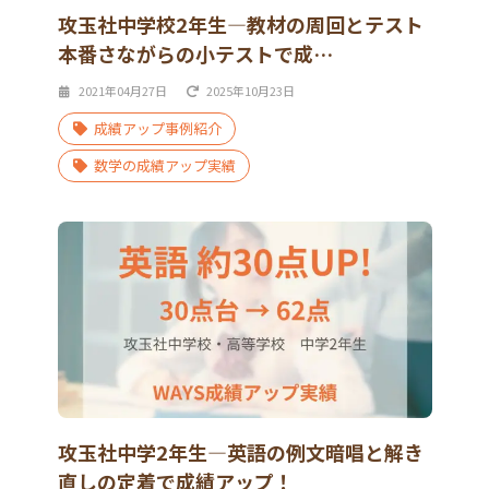
攻玉社中学校2年生―教材の周回とテスト
本番さながらの小テストで成…
2021年04月27日
2025年10月23日
成績アップ事例紹介
数学の成績アップ実績
攻玉社中学2年生―英語の例文暗唱と解き
直しの定着で成績アップ！