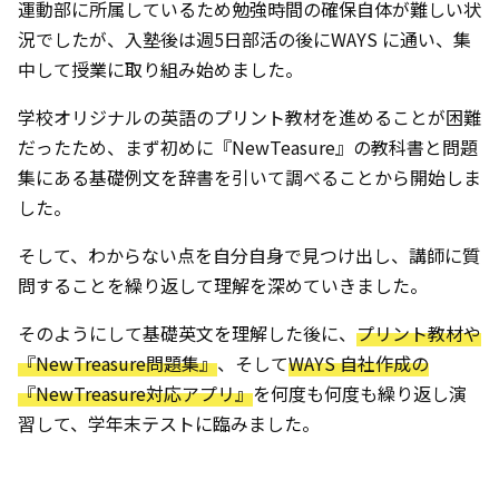
運動部に所属しているため勉強時間の確保自体が難しい状
況でしたが、入塾後は週5日部活の後にWAYS に通い、集
中して授業に取り組み始めました。
学校オリジナルの英語のプリント教材を進めることが困難
だったため、まず初めに『NewTeasure』の教科書と問題
集にある基礎例文を辞書を引いて調べることから開始しま
した。
そして、わからない点を自分自身で見つけ出し、講師に質
問することを繰り返して理解を深めていきました。
そのようにして基礎英文を理解した後に、
プリント教材や
『NewTreasure問題集』
、そして
WAYS 自社作成の
『NewTreasure対応アプリ』
を何度も何度も繰り返し演
習して、学年末テストに臨みました。