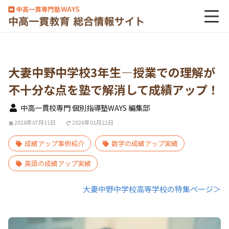
大妻中野中学校3年生―授業での理解が
不十分な点を塾で解消して成績アップ！
中高一貫校専門 個別指導塾WAYS 編集部
2018年07月31日
2026年01月22日
成績アップ事例紹介
数学の成績アップ実績
英語の成績アップ実績
大妻中野中学校高等学校の特集ページ＞