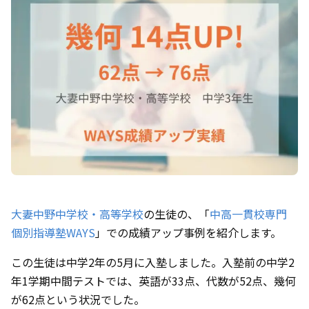
大妻中野中学校・高等学校
の生徒の、「
中高一貫校専門
個別指導塾WAYS
」での成績アップ事例を紹介します。
この生徒は中学2年の5月に入塾しました。入塾前の中学2
年1学期中間テストでは、英語が33点、代数が52点、幾何
が62点という状況でした。