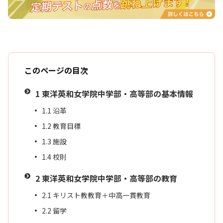
このページの目次
1
東洋英和女学院中学部・高等部の基本情報
1.1
沿革
1.2
教育目標
1.3
施設
1.4
校則
2
東洋英和女学院中学部・高等部の教育
2.1
キリスト教教育＋中高一貫教育
2.2
留学