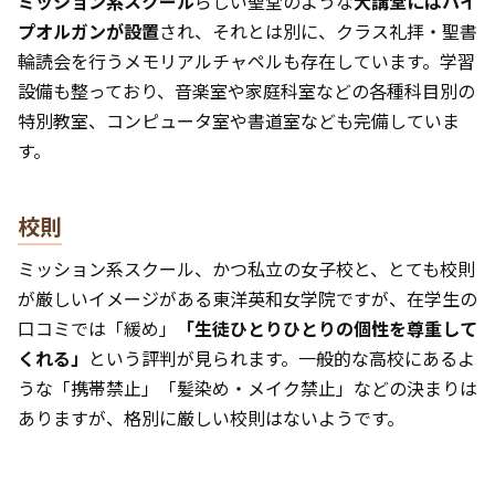
ミッション系スクール
らしい聖堂のような
大講堂にはパイ
プオルガンが設置
され、それとは別に、クラス礼拝・聖書
輪読会を行うメモリアルチャペルも存在しています。学習
設備も整っており、音楽室や家庭科室などの各種科目別の
特別教室、コンピュータ室や書道室なども完備していま
す。
校則
ミッション系スクール、かつ私立の女子校と、とても校則
が厳しいイメージがある東洋英和女学院ですが、在学生の
口コミでは「緩め」
「生徒ひとりひとりの個性を尊重して
くれる」
という評判が見られます。一般的な高校にあるよ
うな「携帯禁止」「髪染め・メイク禁止」などの決まりは
ありますが、格別に厳しい校則はないようです。