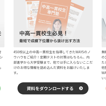
450校以上の中高一貫校生を指導してきたWAYSのノ
対
無
ウハウをご紹介！定期テストの対策はもちろん、内
シ
の
部進学から大学受験まで、他では手に入らないここだ
た
けのお得な情報を詰め込んだ資料をお届けいたしま
も
他
す。
W
い
資料をダウンロードする