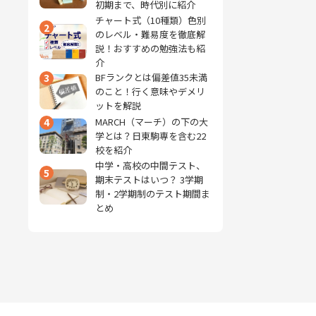
初期まで、時代別に紹介
チャート式（10種類）色別
2
のレベル・難易度を徹底解
説！おすすめの勉強法も紹
介
3
BFランクとは偏差値35未満
のこと！行く意味やデメリ
ットを解説
4
MARCH（マーチ）の下の大
学とは？日東駒専を含む22
校を紹介
中学・高校の中間テスト、
5
期末テストはいつ？ 3学期
制・2学期制のテスト期間ま
とめ