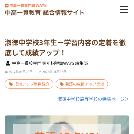
淑徳中学校3年生ー学習内容の定着を徹
底して成績アップ！
中高一貫校専門 個別指導塾WAYS 編集部
2017年09月28日
2026年01月22日
成績アップ事例紹介
英語の成績アップ実績
淑徳中学校高等学校の特集ページ＞