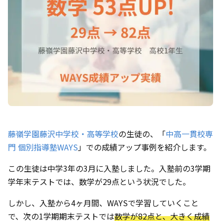
藤嶺学園藤沢中学校・高等学校
の生徒の、「
中高一貫校専
門 個別指導塾WAYS
」での成績アップ事例を紹介します。
この生徒は中学3年の3月に入塾しました。入塾前の3学期
学年末テストでは、数学が29点という状況でした。
しかし、入塾から4ヶ月間、WAYSで学習していくこと
で、次の1学期期末テストでは
数学が82点と、大きく成績