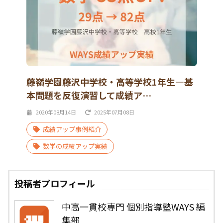
藤嶺学園藤沢中学校・高等学校1年生―基
本問題を反復演習して成績ア…
2020年08月14日
2025年07月08日
成績アップ事例紹介
数学の成績アップ実績
投稿者プロフィール
中高一貫校専門 個別指導塾WAYS 編
集部