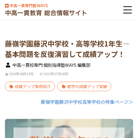
藤嶺学園藤沢中学校・高等学校1年生―
基本問題を反復演習して成績アップ！
中高一貫校専門 個別指導塾WAYS 編集部
2020年08月14日
2025年07月08日
成績アップ事例紹介
数学の成績アップ実績
藤嶺学園藤沢中学校高等学校の特集ページ＞