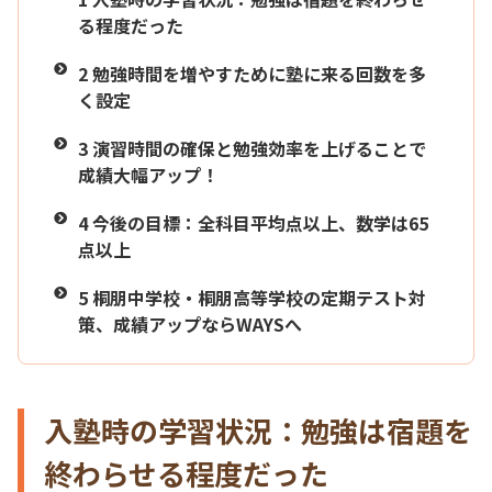
る程度だった
2
勉強時間を増やすために塾に来る回数を多
く設定
3
演習時間の確保と勉強効率を上げることで
成績大幅アップ！
4
今後の目標：全科目平均点以上、数学は65
点以上
5
桐朋中学校・桐朋高等学校の定期テスト対
策、成績アップならWAYSへ
入塾時の学習状況：勉強は宿題を
終わらせる程度だった